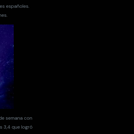
nes españoles.
nes.
 de semana con
s 3,4 que logró