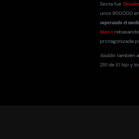
Sexta fue
Timador
unos 900.000 en
superando el medi
rebasando
blanco
protagonizada 
también ar
Aladdin
291 de
y lo
El hijo