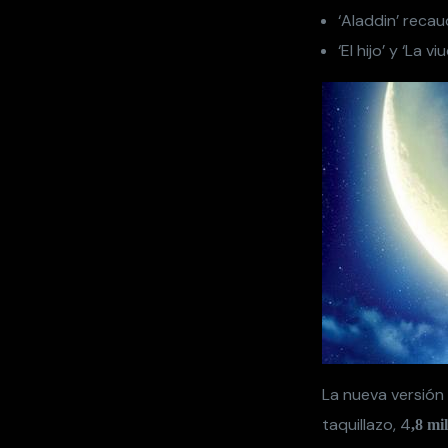
‘Aladdin’ recau
‘El hijo’ y ‘La
La nueva versión
taquillazo, 4
,8 mi