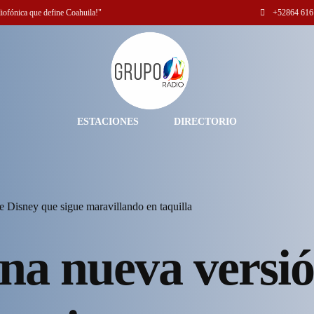
diofónica que define Coahuila!"
+52
864 616
ESTACIONES
DIRECTORIO
e Disney que sigue maravillando en taquilla
una nueva versi