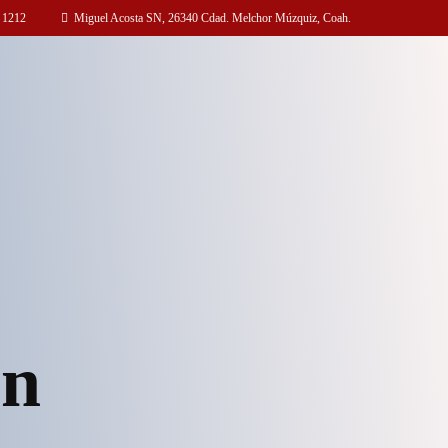
 1212
Miguel Acosta SN, 26340 Cdad. Melchor Múzquiz, Coah.
ón