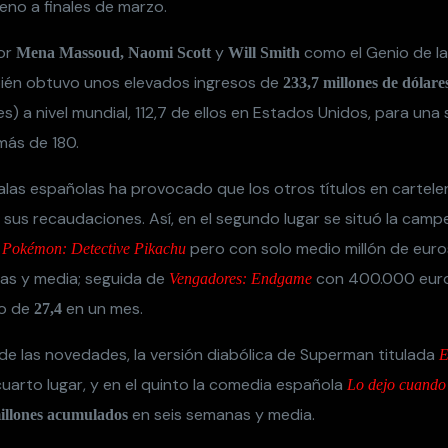
eno a finales de marzo.
or
y
como el Genio de l
Mena Massoud, Naomi Scott
Will Smith
bién obtuvo unos elevados ingresos de
233,7 millones de dólare
es) a nivel mundial, 112,7 de ellos en Estados Unidos, para un
más de 180.
salas españolas ha provocado que los otros títulos en cartele
sus recaudaciones. Así, en el segundo lugar se situó la camp
,
pero con solo medio millón de eur
Pokémon: Detective Pikachu
s y media; seguida de
con 400.000 euros
Vengadores: Endgame
to de
en un mes.
27,4
 de las novedades, la versión diabólica de Superman titulada
E
uarto lugar, y en el quinto la comedia española
Lo dejo cuando
en seis semanas y media.
illones acumulados