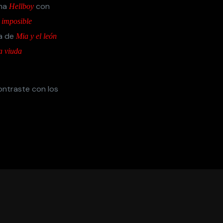
ima
con
Hellboy
 imposible
sa de
Mia y el león
a viuda
ntraste con los