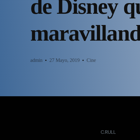
de Disney q
maravilland
admin
27 Mayo, 2019
Cine
C.RULL