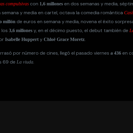
con
en dos semanas y media, sépt
as compulsivas
1,6 millones
 semana y media en cartel, octava la comedia romántica
Casi
de euros en semana y media, novena el éxito sorpre
o millón
 los
y, en el décimo puesto, el debut también de
3,6 millones
L
por
y
.
Isabelle Huppert
Chloë Grace Moretz
rasó por número de cines, llegó el pasado viernes
en co
a 436
s 69 de
.
La viuda