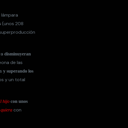
a lámpara
(unos 208
s
a superproducción
ra
disminuyeran
eona de las
os
y superando los
 y un total
l hijo
con unos
con
 quiera