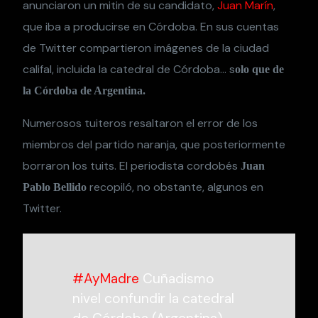
anunciaron un mitin de su candidato,
Juan Marín
,
que iba a producirse en Córdoba. En sus cuentas
de Twitter compartieron imágenes de la ciudad
califal, incluida la catedral de Córdoba… s
olo que de
la Córdoba de Argentina.
Numerosos tuiteros resaltaron el error de los
miembros del partido naranja, que posteriormente
borraron los tuits. El periodista cordobés
Juan
recopiló, no obstante, algunos en
Pablo Bellido
Twitter.
#AyMadre
Cuñadismo
nivel confundir la catedral