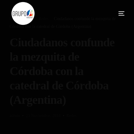
Home
Blog
Redes
Ciudadanos confunde la mezquita de
Córdoba con la catedral de Córdoba (Argentina)
Ciudadanos confunde
la mezquita de
Córdoba con la
catedral de Córdoba
(Argentina)
admin
23 Noviembre, 2018
Redes