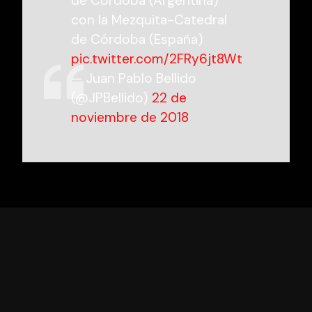
de Córdoba (Argentina)
con la Mezquita-Catedral
de Córdoba (España)
pic.twitter.com/2FRy6jt8Wt
— Juan Pablo Bellido
(@JPBellido)
22 de
noviembre de 2018