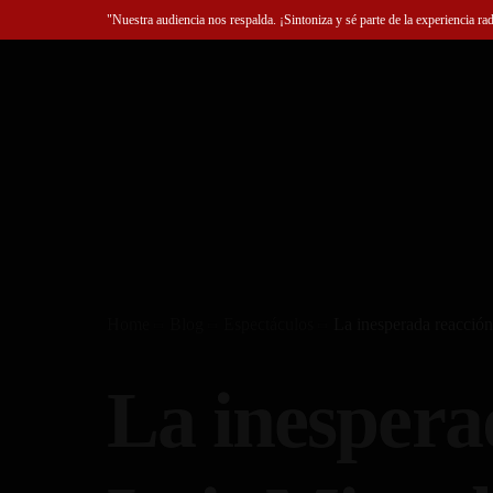
"Nuestra audiencia nos respalda. ¡Sintoniza y sé parte de la experiencia ra
Home
Blog
Espectáculos
La inesperada reacción
La inespera