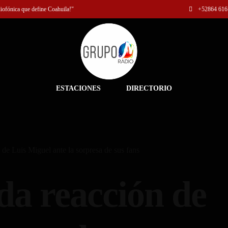
diofónica que define Coahuila!"
+52
864 616
ESTACIONES
DIRECTORIO
 de Luis Miguel ante la sorpresa de sus fans
da reacción de