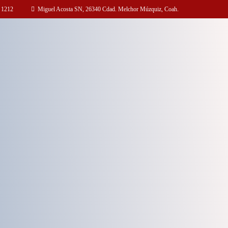
 1212
Miguel Acosta SN, 26340 Cdad. Melchor Múzquiz, Coah.