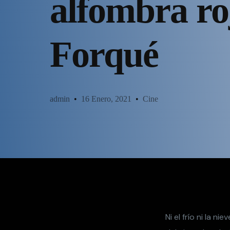
alfombra ro
Forqué
admin
16 Enero, 2021
Cine
Ni el frío ni la 