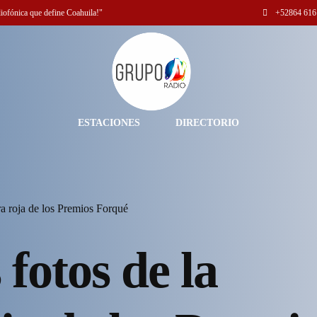
diofónica que define Coahuila!"
+52
864 616
ESTACIONES
DIRECTORIO
ra roja de los Premios Forqué
fotos de la