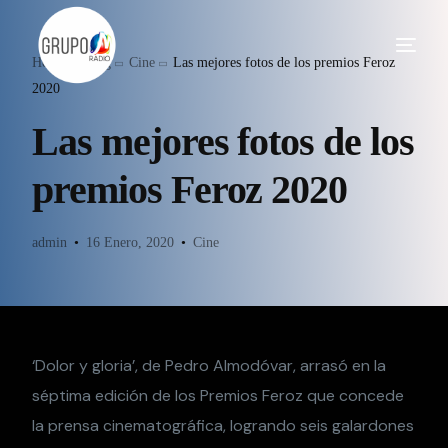
Home
Blog
Cine
Las mejores fotos de los premios Feroz
2020
Las mejores fotos de los
premios Feroz 2020
admin
16 Enero, 2020
Cine
‘Dolor y gloria’, de Pedro Almodóvar, arrasó en la
séptima edición de los Premios Feroz que concede
la prensa cinematográfica, logrando seis galardones