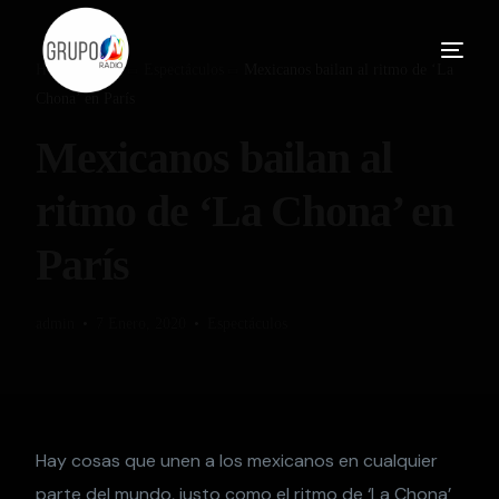
Home
Blog
Espectáculos
Mexicanos bailan al ritmo de ‘La
Chona’ en París
Mexicanos bailan al
ritmo de ‘La Chona’ en
París
admin
7 Enero, 2020
Espectáculos
Hay cosas que unen a los mexicanos en cualquier
parte del mundo, justo como el ritmo de ‘La Chona’