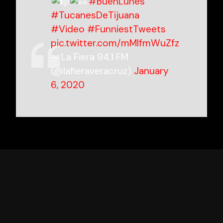
#BuenLunes
#TucanesDeTijuana
#Video
#FunniestTweets
pic.twitter.com/mMIfmWuZfz
— La Fiera 94.1 FM
(@lafieraveracruz)
January
6, 2020