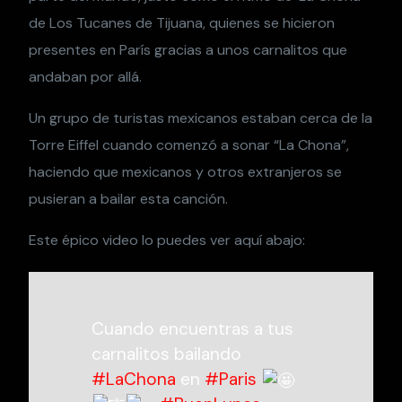
de Los Tucanes de Tijuana, quienes se hicieron
presentes en París gracias a unos carnalitos que
andaban por allá.
Un grupo de turistas mexicanos estaban cerca de la
Torre Eiffel cuando comenzó a sonar “La Chona”,
haciendo que mexicanos y otros extranjeros se
pusieran a bailar esta canción.
Este épico video lo puedes ver aquí abajo:
Cuando encuentras a tus
carnalitos bailando
#LaChona
en
#Paris