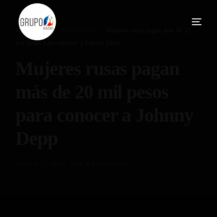
Home
Blog
Espectáculos
Mujeres rusas pagan más de 20
mil pesos para conocer a Johnny Depp
Mujeres rusas pagan
más de 20 mil pesos
para conocer a Johnny
Depp
admin
31 Mayo, 2018
Espectáculos