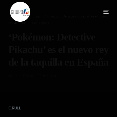
Home
Blog
Cine
‘Pokémon: Detective Pikachu’ es el nuevo
rey de la taquilla en España
‘Pokémon: Detective
Pikachu’ es el nuevo rey
de la taquilla en España
admin
13 Mayo, 2019
Cine
C.RULL