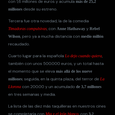
con 1,6 millones de euros y acumula
más de 25,2
desde su estreno.
millones
Tercera fue otra novedad, la de la comedia
, con
y
Timadoras compulsivas
Anne Hathaway
Rebel
, pero ya a mucha distancia con
Wilson
medio millón
recaudado.
Cuarto lugar para la española
,
Lo dejo cuando quiera
también con unos 500.000 euros, y un total hasta
el momento que se eleva
más allá de los nueve
; seguida, en la quinta plaza, del terror de
millones
La
con 200.00 y un acumulado
Llorona
de 3,7 millones
en tres semanas y media.
La lista de las diez más taquilleras en nuestros cines
se completaría con
, con
Mia y el león blanco
3,2