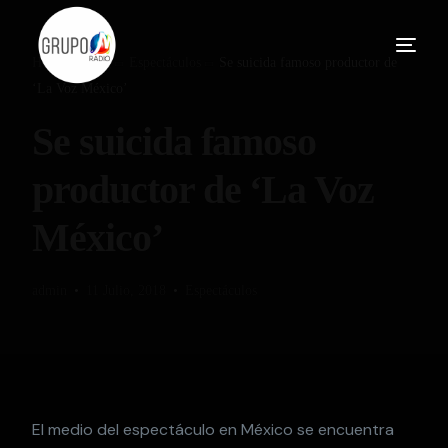
Home
Blog
Espectáculos
Se suicida famoso productor de
‘La Voz México’
Se suicida famoso
productor de ‘La Voz
México’
admin
11 Julio, 2018
Espectáculos
El medio del espectáculo en México se encuentra