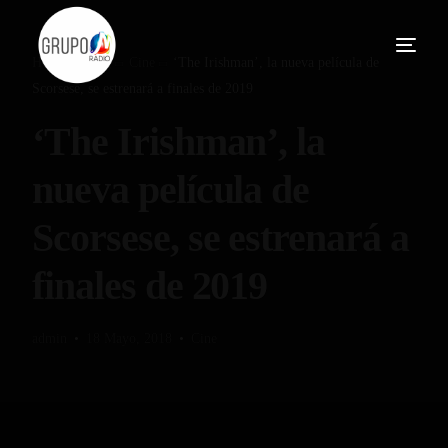
Home
Blog
Cine
‘The Irishman’, la nueva película de
Scorsese, se estrenará a finales de 2019
‘The Irishman’, la
nueva película de
Scorsese, se estrenará a
finales de 2019
admin
18 Mayo, 2018
Cine