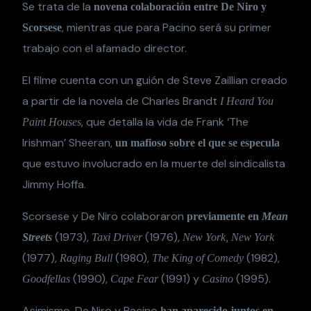
Se trata de la
novena colaboración entre De Niro y
, mientras que para Pacino será su primer
Scorsese
trabajo con el afamado director.
El filme cuenta con un guión de Steve Zaillian creado
a partir de la novela de Charles Brandt
I Heard You
, que detalla la vida de Frank ‘The
Paint Houses
Irishman’ Sheeran,
un mafioso sobre el que se especula
que estuvo involucrado en la muerte del sindicalista
Jimmy Hoffa.
Scorsese y De Niro colaboraron
previamente en
Mean
(1973),
(1976),
Streets
Taxi Driver
New York, New York
(1977),
(1980),
(1982),
Raging Bull
The King of Comedy
(1990),
(1991) y
(1995).
Goodfellas
Cape Fear
Casino
Asimismo, De Niro y Pacino
han aparecido juntos en