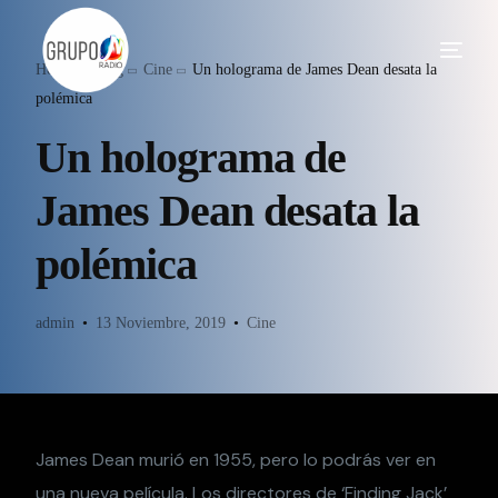
Home
Blog
Cine
Un holograma de James Dean desata la
polémica
Un holograma de
James Dean desata la
polémica
admin
13 Noviembre, 2019
Cine
James Dean murió en 1955, pero lo podrás ver en
una nueva película. Los directores de ‘Finding Jack’