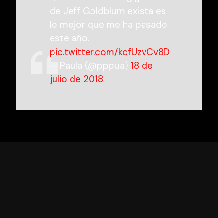
de Jeff Goldblum exista es
lo mejor que me ha pasado
este año.
pic.twitter.com/kofUzvCv8D
— Paula (@pppua)
18 de
julio de 2018