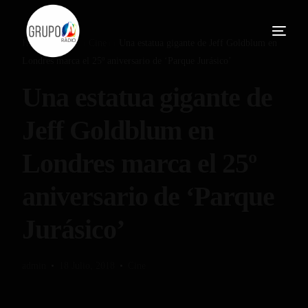
Home
Blog
Cine
Una estatua gigante de Jeff Goldblum en
Londres marca el 25º aniversario de ‘Parque Jurásico’
Una estatua gigante de
Jeff Goldblum en
Londres marca el 25º
aniversario de ‘Parque
Jurásico’
admin
18 Julio, 2018
Cine