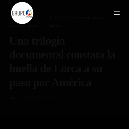
Home
Blog
Cine
Una trilogía documental constata la huella
de Lorca a su paso por América
Una trilogía
documental constata la
huella de Lorca a su
paso por América
admin
29 Mayo, 2018
Cine