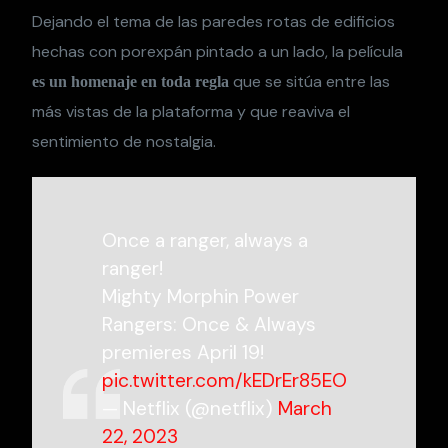
Dejando el tema de las paredes rotas de edificios
hechas con porexpán pintado a un lado, la película
que se sitúa entre las
es un homenaje en toda regla
más vistas de la plataforma y que reaviva el
sentimiento de nostalgia.
Once a ranger, always a
ranger!
Mighty Morphin Power
Rangers: Once & Always
premieres April 19!
pic.twitter.com/kEDrEr85EO
— Netflix (@netflix)
March
22, 2023