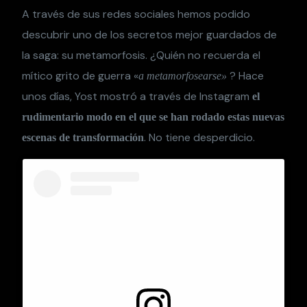
A través de sus redes sociales hemos podido
descubrir uno de los secretos mejor guardados de
la saga: su metamorfosis. ¿Quién no recuerda el
mítico grito de guerra «
? Hace
a metamorfosearse»
unos días, Yost mostró a través de Instagram
el
rudimentario modo en el que se han rodado estas nuevas
. No tiene desperdicio.
escenas de transformación