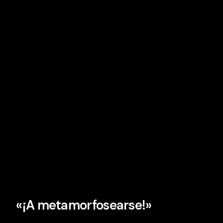
«¡A metamorfosearse!»