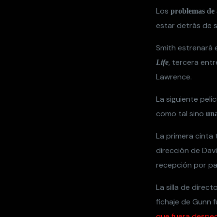
Los
problemas de 
estar detrás de 
Smith estrenará 
, tercera ent
Life
Lawrence.
La siguiente pelí
como tal sino
una
La primera cinta
dirección de Dav
recepción por par
La silla de direc
fichaje de Gunn
que fuera desped