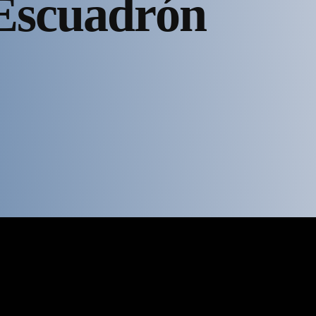
‘Escuadrón