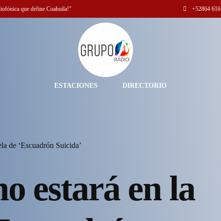
diofónica que define Coahuila!"
+52
864 616
ESTACIONES
DIRECTORIO
ela de ‘Escuadrón Suicida’
o estará en la