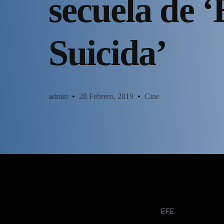
secuela de 
Suicida’
admin
28 Febrero, 2019
Cine
EFE