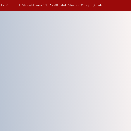
 1212
Miguel Acosta SN, 26340 Cdad. Melchor Múzquiz, Coah.