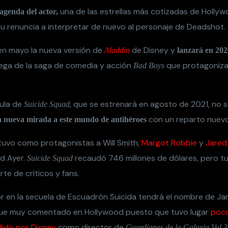
una de las estrellas más cotizadas de Holly
agenda del actor,
su renuncia a interpretar de nuevo al personaje de Deadshot.
en mayo la nueva versión de
de Disney y
Aladdin
lanzará en 20
rega de la saga de comedia y acción
que protagoniza 
Bad Boys
cula de
, que se estrenará en agosto de 2021, no 
Suicide Squad
con un reparto nuevo
 nueva mirada a este mundo de antihéroes
 tuvo como protagonistas a Will Smith,
Margot Robbie
y
Jared
id Ayer.
recaudó 746 millones de dólares, pero tu
Suicide Squad
te de críticos y fans.
tor en la secuela de Escuadrón Suicida tendrá el nombre de Ja
 fue muy comentado en Hollywood puesto que tuvo lugar
poc
ido por Disney
como director de
Guardianes de la Galaxia Vol.3