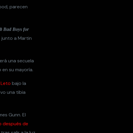
wood, parecen
20
Bad Boys for
junto a Martin
será una secuela
 en su mayoría.
 Leto
bajo la
vo una tibia
mes Gunn. El
o después de
tras salir a la luz