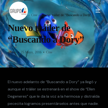
Home
Blog
Cine
Nuevo tráiler de “Buscando a Dory”
Nuevo tráiler de
“Buscando a Dory”
admin
25 Mayo, 2016
Cine
El nuevo adelanto de “Buscando a Dory” ya llegó y
aunque el tráiler se estrenará en el show de “Ellen
Degeneres” que le da la voz a la hermosa y distraída
pececita logramos presentárselos antes que nadie.