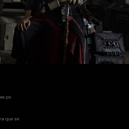
”
las ps
era que se