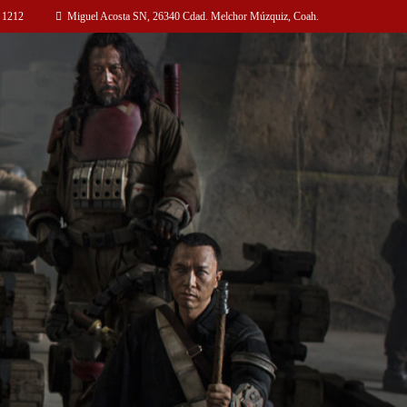
 1212
Miguel Acosta SN, 26340 Cdad. Melchor Múzquiz, Coah.
s