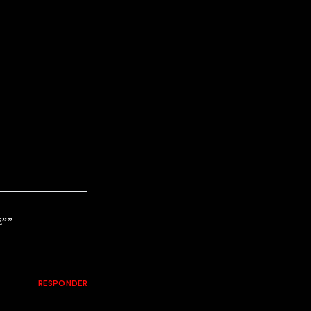
E”
”
RESPONDER