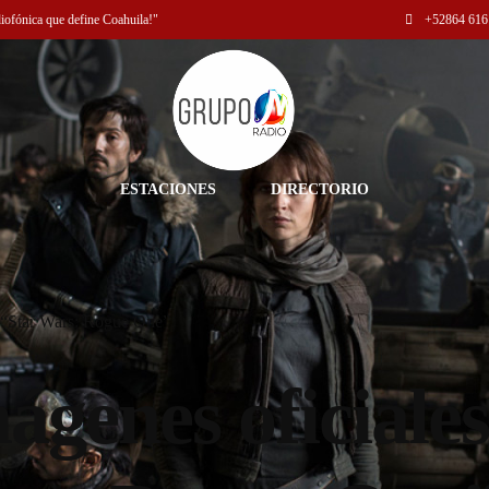
diofónica que define Coahuila!"
+52
864 616
ESTACIONES
DIRECTORIO
e “Star Wars: Rogue One”
ágenes oficiale