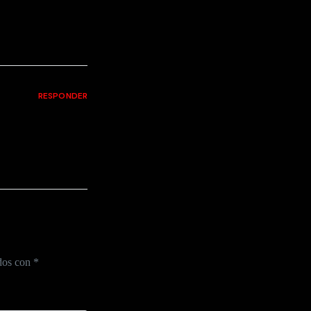
RESPONDER
ados con
*