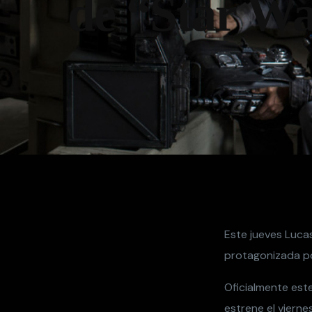
de “Star W
admin
7 Abril, 2016
Cine
Este jueves Luca
protagonizada por
Oficialmente este
estrene el vierne