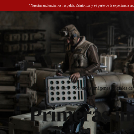
"Nuestra audiencia nos respalda. ¡Sintoniza y sé parte de la experiencia ra
Home
Blog
Cine
Primeras imágenes oficiales d
Primeras im