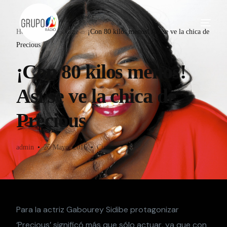
Home
Blog
Cine
¡Con 80 kilos menos! Así se ve la chica de
Precious
¡Con 80 kilos menos!
Así se ve la chica de
Precious
admin
26 Mayo, 2016
Cine
Para la actriz Gabourey Sidibe protagonizar
‘Precious’ significó más que sólo actuar, ya que con