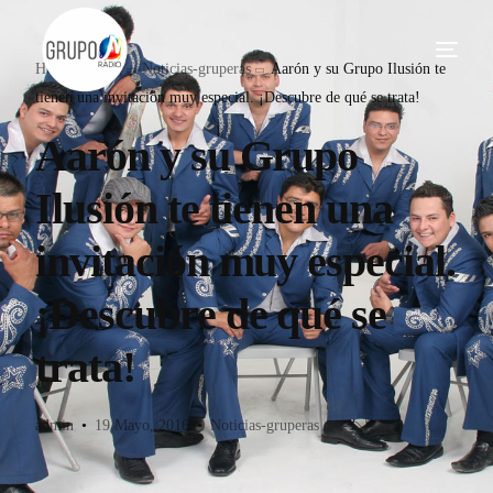
Home
Blog
Noticias-gruperas
Aarón y su Grupo Ilusión te
tienen una invitación muy especial. ¡Descubre de qué se trata!
Aarón y su Grupo
Ilusión te tienen una
invitación muy especial.
¡Descubre de qué se
trata!
admin
19 Mayo, 2016
Noticias-gruperas