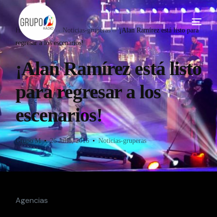
Home
Blog
Noticias-gruperas
¡Alan Ramírez está listo para
regresar a los escenarios!
¡Alan Ramírez está listo
para regresar a los
escenarios!
Grupo M
26 Julio, 2016
Noticias-gruperas
Agencias