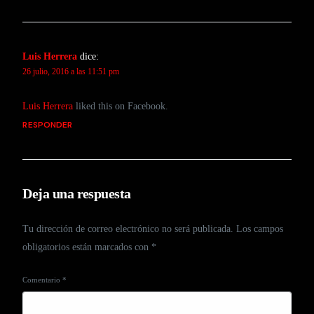
Luis Herrera
dice:
26 julio, 2016 a las 11:51 pm
Luis Herrera
liked this on Facebook.
RESPONDER
Deja una respuesta
Tu dirección de correo electrónico no será publicada.
Los campos
obligatorios están marcados con
*
Comentario
*