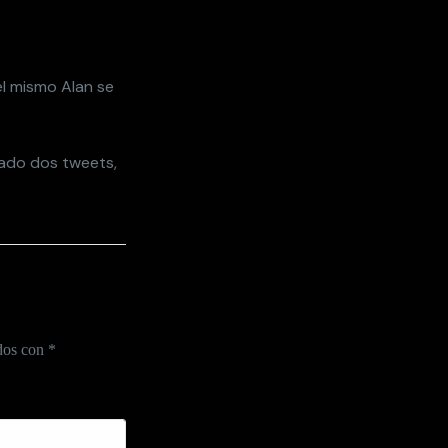
el mismo Alan se
ado dos tweets,
ados con
*