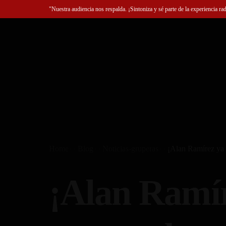
"Nuestra audiencia nos respalda. ¡Sintoniza y sé parte de la experiencia ra
Home
Blog
Noticias-gruperas
¡Alan Ramírez ya t
¡Alan Ramír