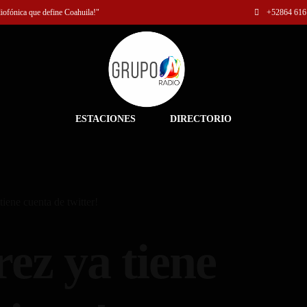
diofónica que define Coahuila!"
+52
864 616
ESTACIONES
DIRECTORIO
iene cuenta de twitter!
ez ya tiene