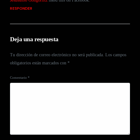
Jesussitoo Gongoriitz
liked this on Facebook.
RESPONDER
Deja una respuesta
Tu dirección de correo electrónico no será publicada.
Los campos
obligatorios están marcados con
*
Comentario
*