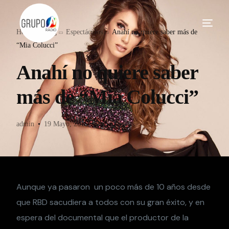
Home
Blog
Espectáculos
Anahí no quiere saber más de
“Mia Colucci”
Anahí no quiere saber
más de “Mia Colucci”
admin
19 Mayo, 2016
Espectáculos
Aunque ya pasaron un poco más de 10 años desde
que RBD sacudiera a todos con su gran éxito, y en
espera del documental que el productor de la