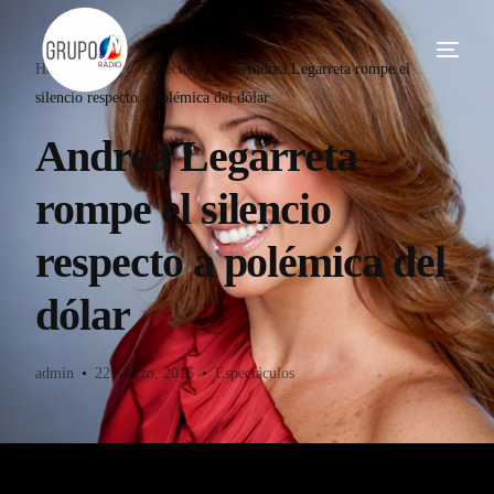
Home
Blog
Espectáculos
Andrea Legarreta rompe el
silencio respecto a polémica del dólar
Andrea Legarreta
rompe el silencio
respecto a polémica del
dólar
admin
22 Marzo, 2016
Espectáculos