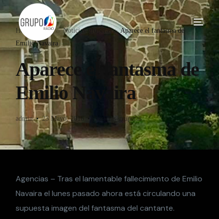
Home
Blog
Noticias-gruperas
Aparece el fantasma de
Emilio Navaira
Aparece el fantasma de
Emilio Navaira
admin
23 Mayo, 2016
Noticias-gruperas
Agencias – Tras el lamentable fallecimiento de Emilio
Navaira el lunes pasado ahora está circulando una
supuesta imagen del fantasma del cantante.