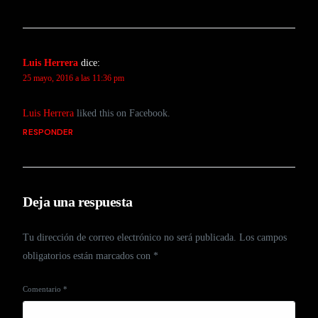
Luis Herrera
dice:
25 mayo, 2016 a las 11:36 pm
Luis Herrera
liked this on Facebook.
RESPONDER
Deja una respuesta
Tu dirección de correo electrónico no será publicada.
Los campos
obligatorios están marcados con
*
Comentario
*