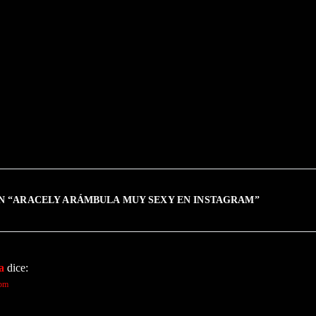
N “
ARACELY ARÁMBULA MUY SEXY EN INSTAGRAM
”
a
dice:
 pm