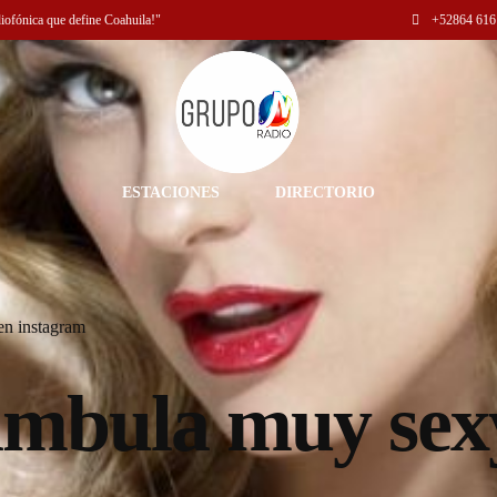
diofónica que define Coahuila!"
+52
864 616
ESTACIONES
DIRECTORIO
en instagram
ámbula muy sex