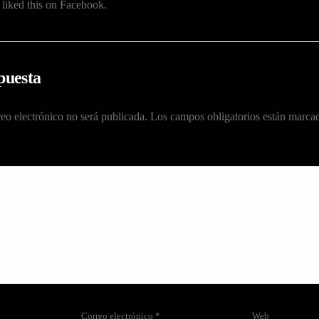
liked this on Facebook.
puesta
eo electrónico no será publicada.
Los campos obligatorios están marc
Correo electrónico
*
Web