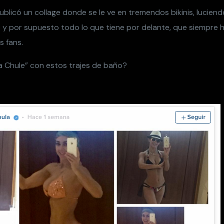
licó un collage donde se le ve en tremendos bikinis, luciend
y por supuesto todo lo que tiene por delante, que siempre h
s fans.
La Chule” con estos trajes de baño?