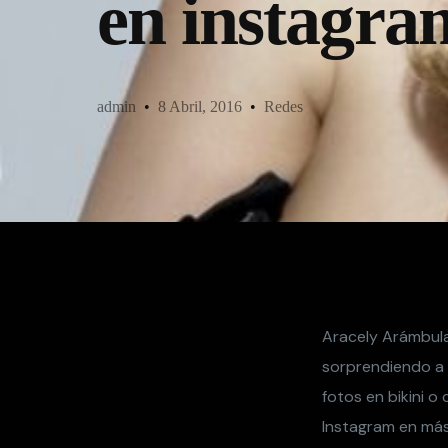
en instagra
admin
8 Abril, 2016
Redes
Aracely Arámbula 
sorprendiendo a 
fotos en bikini o
Instagram en más