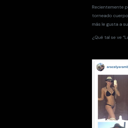
Recientemente pub
torneado cuerpo 
más le gusta a su
¿Qué tal se ve “