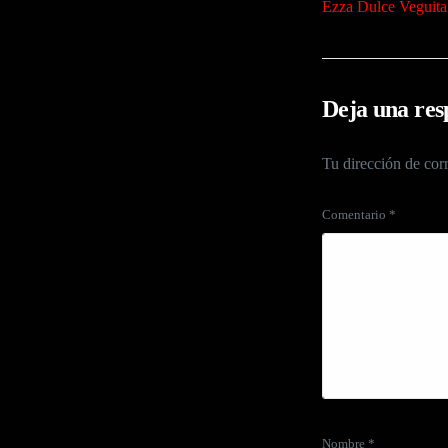
Ezza Dulce Veguita
Deja una res
Tu dirección de corr
Comentario
*
Nombre
*