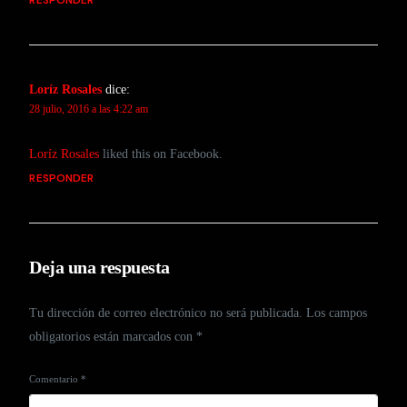
RESPONDER
Loríz Rosales
dice:
28 julio, 2016 a las 4:22 am
Loríz Rosales
liked this on Facebook.
RESPONDER
Deja una respuesta
Tu dirección de correo electrónico no será publicada.
Los campos
obligatorios están marcados con
*
Comentario
*