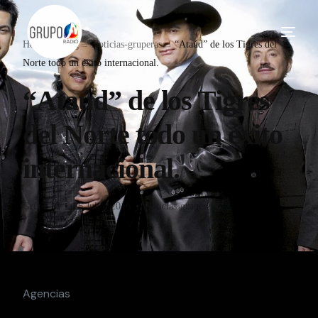
Home
Blog
Noticias-gruperas
“Ataúd” de los Tigres del
Norte todo un éxito internacional.
“Ataúd” de los Tigres
del Norte todo un éxito
internacional.
Grupo M
26 Julio, 2016
Noticias-gruperas
Agencias