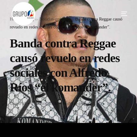
Home
Blog
Noticias-gruperas
Banda contra Reggae causó
revuelo en redes sociales con Alfredo Ríos “el komander”.
Banda contra Reggae
causó revuelo en redes
sociales con Alfredo
Ríos “el komander”.
Grupo M
11 Junio, 2016
Noticias-gruperas