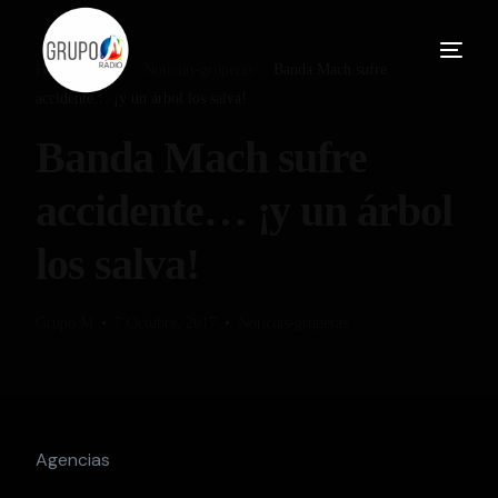
Home
Blog
Noticias-gruperas
Banda Mach sufre
accidente… ¡y un árbol los salva!
Banda Mach sufre
accidente… ¡y un árbol
los salva!
Grupo M
7 Octubre, 2017
Noticias-gruperas
Agencias