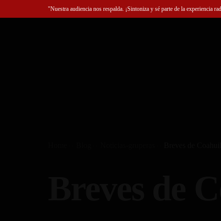
"Nuestra audiencia nos respalda. ¡Sintoniza y sé parte de la experiencia ra
Home
Blog
Noticias-gruperas
Breves de Coahu
Breves de 