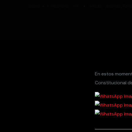
admin
1 Diciembre, 2017
Noticias-gruperas
,
Red
En estos momento
Constitucional d