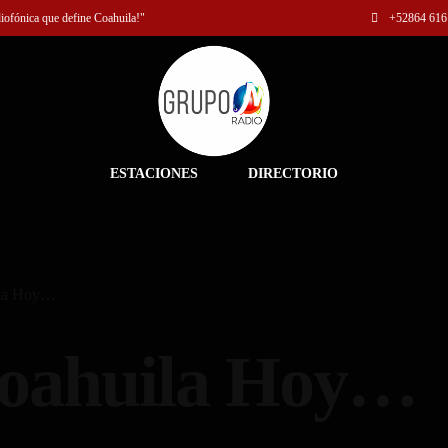
diofónica que define Coahuila!"
+52
864 616
ESTACIONES
DIRECTORIO
ila Hoy…
Coahuila Hoy…