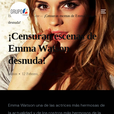
Home
Blog
Cine
¡Censuran escenas de Emma Watson
desnuda!
¡Censuran escenas de
Emma Watson
desnuda!
admin
12 Febrero, 2016
Cine
Emma Watson una de las actrices más hermosas de
la actualidad y de los rostros más hermosos de la