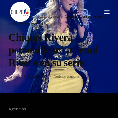
Home
Blog
Noticias-gruperas
Chiquis Rivera personificará
a Jenni Rivera en su serie.
Chiquis Rivera
personificará a Jenni
Rivera en su serie.
Grupo M
22 Julio, 2016
Noticias-gruperas
Agencias