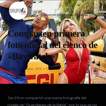
Home
Blog
Cine
Comparten primera foto oficial del elenco
de «Baywatch»
Comparten primera
foto oficial del elenco de
«Baywatch»
admin
31 Marzo, 2016
Cine
Zac Efron compartió una nueva fotografía del
rodaje de “Guardianes de la Bahía”, por lo que se ha