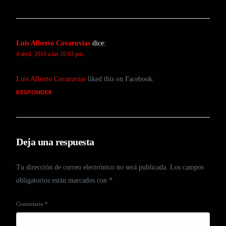
Luis Alberto Covaruvias
dice:
4 abril, 2016 a las 10:03 pm
Luis Alberto Covaruvias
liked this on Facebook.
RESPONDER
Deja una respuesta
Tu dirección de correo electrónico no será publicada.
Los campos
obligatorios están marcados con
*
Comentario
*