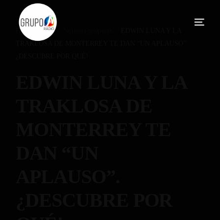
Home
Blog
Noticias-gruperas
EDWIN LUNA Y LA
TRAKLOSA DE MONTERREY TE DAN “UN APLAUSO”.
¿DESCUBRE POR QUÉ!
EDWIN LUNA Y LA
TRAKLOSA DE
MONTERREY TE
DAN “UN
APLAUSO”.
¿DESCUBRE POR