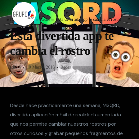
Home
Blog
Redes
Esta divertida app te cambia el rostro
Esta divertida app te
cambia el rostro
admin
10 Marzo, 2016
Redes
Desde hace prácticamente una semana, MSQRD,
divertida aplicación móvil de realidad aumentada
que nos permite cambiar nuestros rostros por
otros curiosos y grabar pequeños fragmentos de