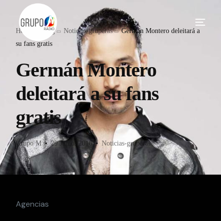
Home
Blog
Noticias-gruperas
Germán Montero deleitará a
su fans gratis
Germán Montero
deleitará a su fans
gratis
Grupo M
29 Junio, 2016
Noticias-gruperas
Agencias