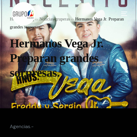
Home
Blog
Noticias-gruperas
Hermanos Vega Jr. Preparan
grandes sorpresas.
Hermanos Vega Jr.
Preparan grandes
sorpresas.
Grupo M
8 Junio, 2016
Noticias-gruperas
Agencias.-