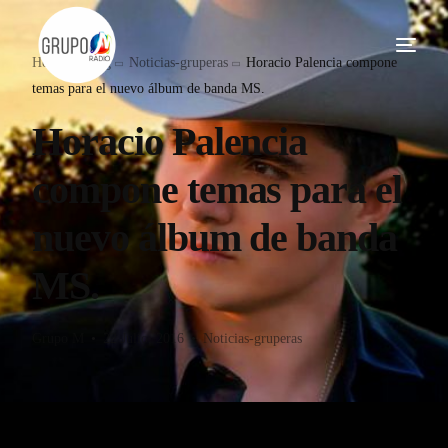
Home
Blog
Noticias-gruperas
Horacio Palencia compone
temas para el nuevo álbum de banda MS.
Horacio Palencia
compone temas para el
nuevo álbum de banda
MS.
Grupo M
22 Julio, 2016
Noticias-gruperas