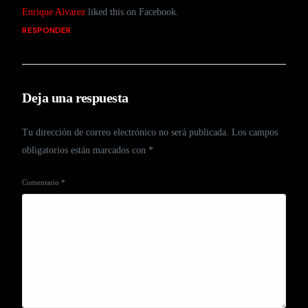
Enrique Alvarez
liked this on Facebook.
RESPONDER
Deja una respuesta
Tu dirección de correo electrónico no será publicada.
Los campos
obligatorios están marcados con
*
Comentario
*