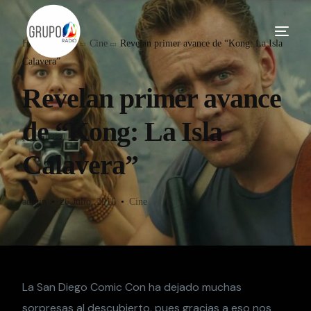
Home
Blog
Cine
Revelan primer avance de “Kong: La Isla
Calavera”
Revelan primer avance
de “Kong: La Isla
Calavera”
admin
26 Julio, 2016
Cine
La San Diego Comic Con ha dejado muchas
sorpresas al descubierto, pues gracias a eso nos