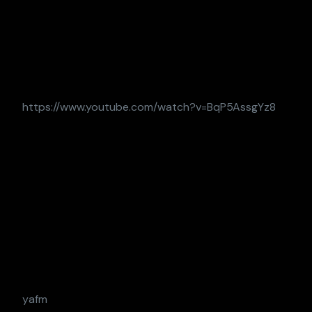
https://www.youtube.com/watch?v=BqP5AssgYz8
yafm