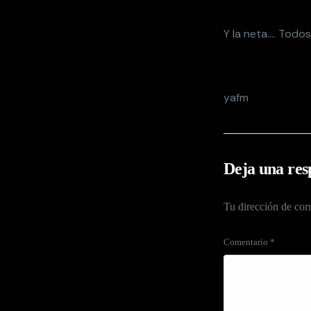
Y la neta…. Todos
yafm
Deja una res
Tu dirección de corr
Comentario
*