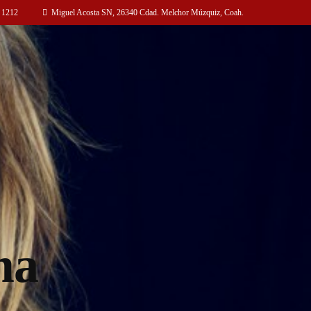
 1212
Miguel Acosta SN, 26340 Cdad. Melchor Múzquiz, Coah.
ma