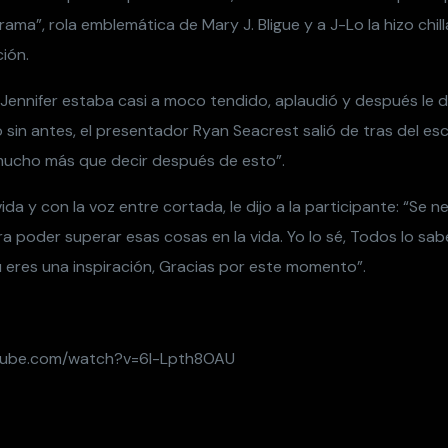
ma”, rola emblemática de Mary J. Bligue y a J-Lo la hizo chil
ción.
Jennifer estaba casi a moco tendido, aplaudió y después le d
 sin antes, el presentador Ryan Seacrest salió de tras del es
 mucho más que decir después de esto”.
a y con la voz entre cortada, le dijo a la participante: “Se n
a poder superar esas cosas en la vida. Yo lo sé, Todos lo sa
eres una inspiración, Gracias por este momento”.
tube.com/watch?v=6l-Lpth8OAU