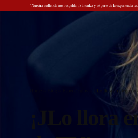
"Nuestra audiencia nos respalda. ¡Sintoniza y sé parte de la experiencia ra
Home
Blog
Espectáculos
¡JLo llora en pleno p
¡JLo llora 