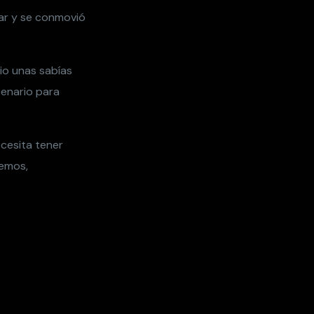
lar y se conmovió
io unas sabías
cenario para
ecesita tener
bemos,