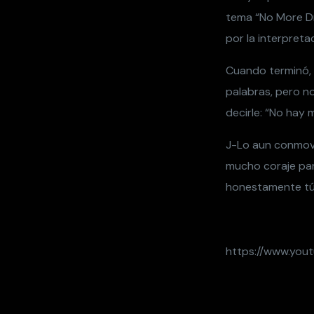
tema “No More Dra
por la interpreta
Cuando terminó, 
palabras, pero no
decirle: “No hay
J-Lo aun conmovid
mucho coraje par
honestamente tú 
https://www.you