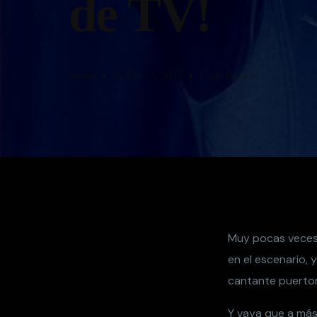
de TV!
admin
18 Marzo, 2016
Espectáculos
Muy pocas veces v
en el escenario, 
cantante puertor
Y vaya que a más