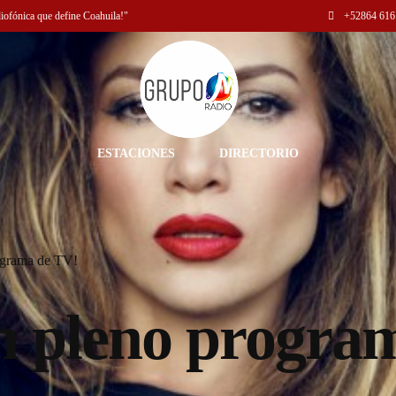
diofónica que define Coahuila!"
+52
864 616
ESTACIONES
DIRECTORIO
rograma de TV!
en pleno progra