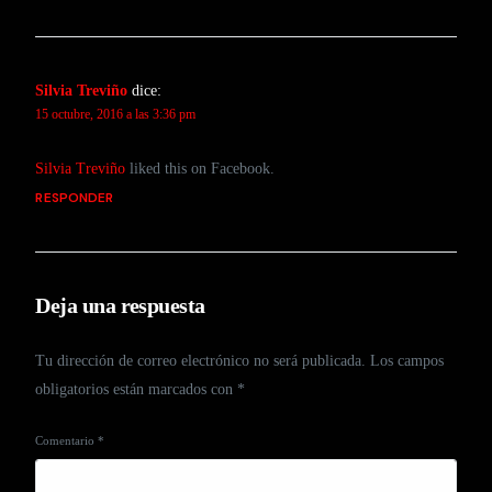
Silvia Treviño
dice:
15 octubre, 2016 a las 3:36 pm
Silvia Treviño
liked this on Facebook.
RESPONDER
Deja una respuesta
Tu dirección de correo electrónico no será publicada.
Los campos
obligatorios están marcados con
*
Comentario
*