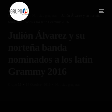
Home
Blog
Noticias-gruperas
Julión Álvarez y su norteña
banda nominados a los latín Grammy 2016
Julión Álvarez y su
norteña banda
nominados a los latín
Grammy 2016
Grupo M
14 Octubre, 2016
Noticias-gruperas