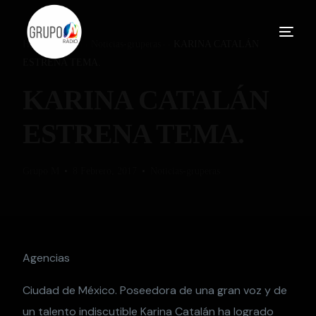
Home
Blog
Noticias-gruperas
KARINA CATALÁN
ESTRENA TEMA.
KARINA CATALÁN
ESTRENA TEMA.
Grupo M
8 Febrero, 2017
Noticias-gruperas
Agencias
Ciudad de México. Poseedora de una gran voz y de
un talento indiscutible Karina Catalán ha logrado