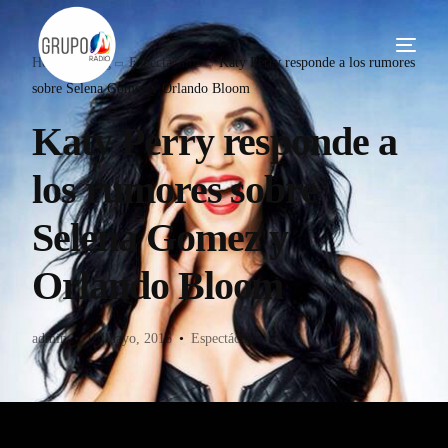
Home
Blog
Espectáculos
Katy Perry responde a los rumores
sobre Selena Gomez y Orlando Bloom
Katy Perry responde a
los rumores sobre
Selena Gomez y
Orlando Bloom
admin
13 Mayo, 2016
Espectáculos