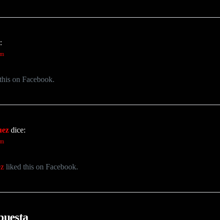
:
am
this on Facebook.
uez
dice:
am
ez
liked this on Facebook.
puesta