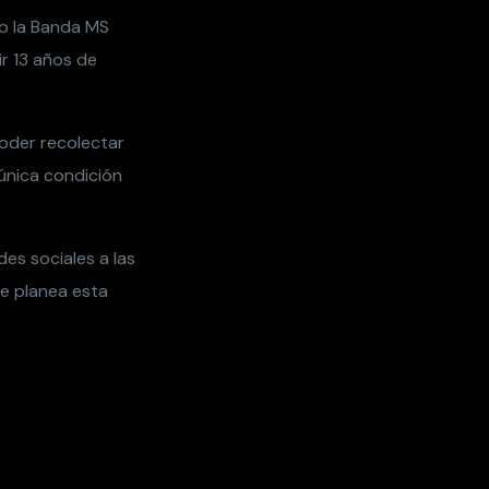
io la Banda MS
r 13 años de
oder recolectar
 única condición
es sociales a las
ue planea esta