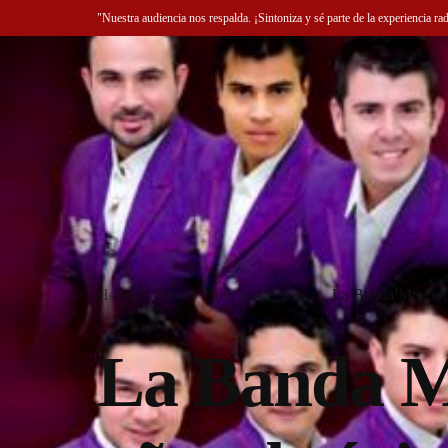
"Nuestra audiencia nos respalda. ¡Sintoniza y sé parte de la experiencia ra
Home
Blog
Noticias-gruperas
La Banda MS celeb
La Banda M