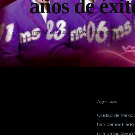
años de éxit
Grupo M
15 Junio, 2016
Noticias-gruperas
Agencias
Ciudad de México
han demostrado 
una de las favori