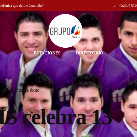
diofónica que define Coahuila!"
+52
864 616
ESTACIONES
DIRECTORIO
ra 13 años de éxito
S celebra 13