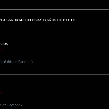
“
LA BANDA MS CELEBRA 13 AÑOS DE ÉXITO
”
dice:
am
iked this on Facebook.
am
is on Facebook.