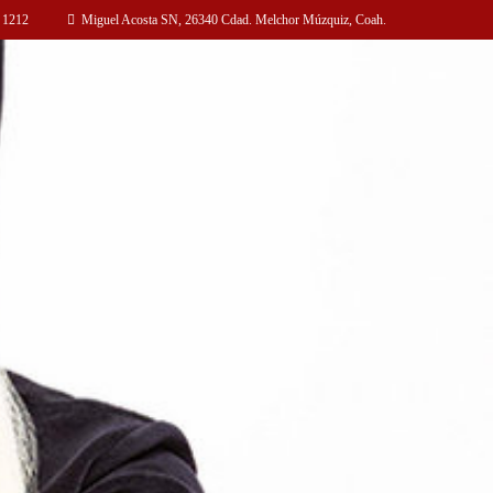
 1212
Miguel Acosta SN, 26340 Cdad. Melchor Múzquiz, Coah.