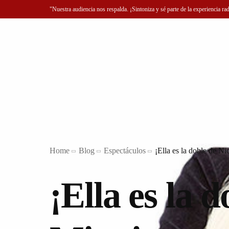
"Nuestra audiencia nos respalda. ¡Sintoniza y sé parte de la experiencia ra
Home
Blog
Espectáculos
¡Ella es la doble de N
¡Ella es la 