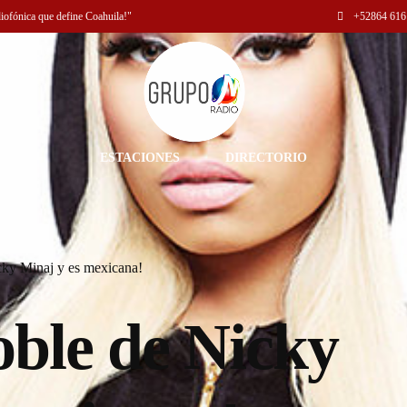
diofónica que define Coahuila!"
+52
864 616
ESTACIONES
DIRECTORIO
icky Minaj y es mexicana!
doble de Nicky