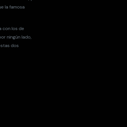
ue la famosa
a con los de
or ningún lado,
estas dos