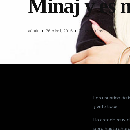
Minaj y es 
admin
26 Abril, 2016
Espectáculos
Los usuarios de i
y artísticos.
Ha estado muy d
pero hasta ahora 