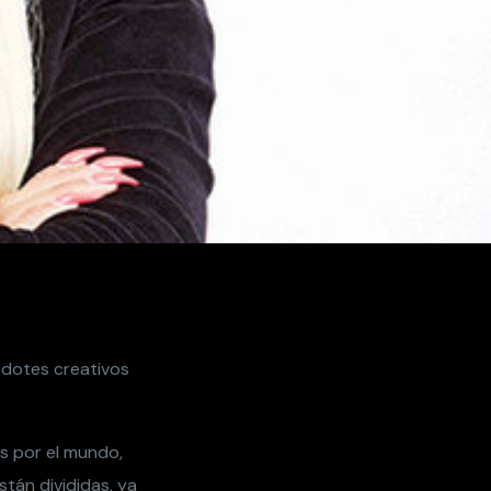
s dotes creativos
s por el mundo,
tán divididas, ya