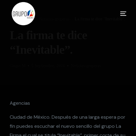
Home
Blog
Noticias-gruperas
La firma te dice “Inevitable”.
La firma te dice
“Inevitable”.
Grupo M
5 Septiembre, 2016
Noticias-gruperas
Agencias
Ciudad de México. Después de una larga espera por
fin puedes escuchar el nuevo sencillo del grupo La
Firma el cual se titula “Inevitable”, primer corte de su