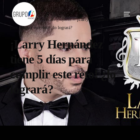
Home
Blog
Noticias-gruperas
¡Larry Hernández tiene 5 días
para cumplir este reto! ¿lo logrará?
¡Larry Hernández
tiene 5 días para
cumplir este reto! ¿lo
logrará?
Grupo M
22 Junio, 2016
Noticias-gruperas