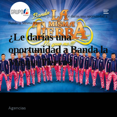
Home
Blog
Noticias-gruperas
¿Le darías una oportunidad a
Banda la Misma Tierra?
¿Le darías una
oportunidad a Banda la
Misma Tierra?
Grupo M
7 Julio, 2016
Noticias-gruperas
Agencias