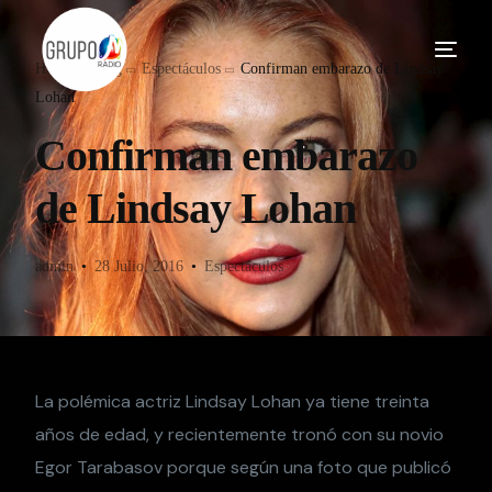
Home
Blog
Espectáculos
Confirman embarazo de Lindsay
Lohan
Confirman embarazo
de Lindsay Lohan
admin
28 Julio, 2016
Espectáculos
La polémica actriz Lindsay Lohan ya tiene treinta
años de edad, y recientemente tronó con su novio
Egor Tarabasov porque según una foto que publicó