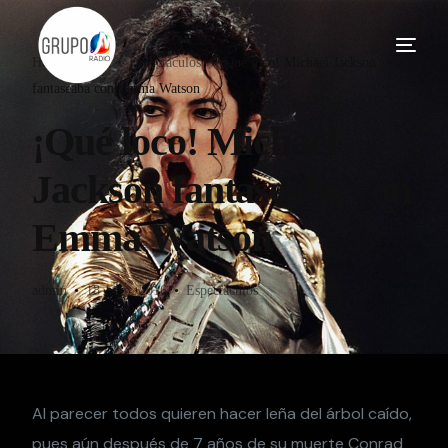
Home
Blog
Espectáculos
¡Qué loco! Michael Jackson
fantaseaba con Emma Watson
¡Qué loco! Michael
Jackson fantaseaba con
Emma Watson
admin
18 Julio, 2016
Espectáculos
Al parecer todos quieren hacer leña del árbol caído,
pues aún después de 7 años de su muerte Conrad