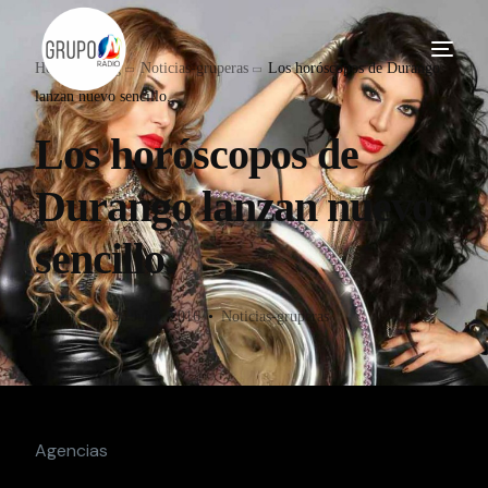
Home
Blog
Noticias-gruperas
Los horóscopos de Durango
lanzan nuevo sencillo.
Los horóscopos de
Durango lanzan nuevo
sencillo.
Grupo M
26 Julio, 2016
Noticias-gruperas
Agencias