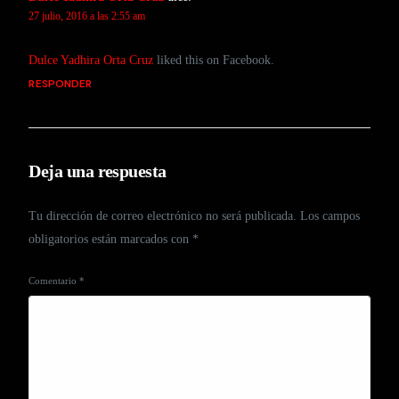
27 julio, 2016 a las 2:55 am
Dulce Yadhira Orta Cruz
liked this on Facebook.
RESPONDER
Deja una respuesta
Tu dirección de correo electrónico no será publicada.
Los campos
obligatorios están marcados con
*
Comentario
*